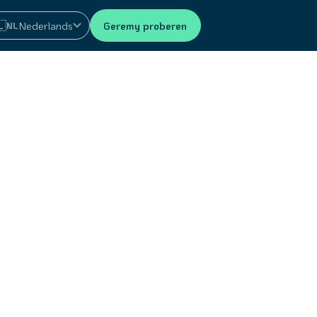
🇱
Nederlands
Geremy proberen
NL