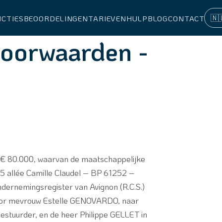
🇳
NCTIES
BEOORDELINGEN
TARIEVEN
HULP
BLOG
CONTACT
oorwaarden -
 € 80.000, waarvan de maatschappelijke
5 allée Camille Claudel – BP 61252 –
dernemingsregister van Avignon (R.C.S.)
or mevrouw Estelle GENOVARDO, naar
estuurder, en de heer Philippe GELLET in