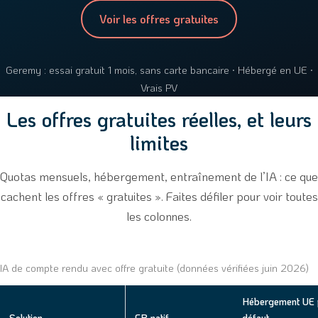
Voir les offres gratuites
Geremy : essai gratuit 1 mois, sans carte bancaire · Hébergé en UE ·
Vrais PV
Les offres gratuites réelles, et leurs
limites
Quotas mensuels, hébergement, entraînement de l’IA : ce que
cachent les offres « gratuites ». Faites défiler pour voir toutes
les colonnes.
IA de compte rendu avec offre gratuite (données vérifiées juin 2026)
Hébergement UE 
Solution
FR natif
défaut