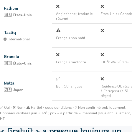
❌
❌
Fathom
Anglophone ; traduit le
États-Unis / Canad
🇺🇸 États-Unis
résumé
⚠️
❌
Tactiq
Français non natif
🌐 International
❌
❌
Granola
Français médiocre
100 % AWS États-U
🇺🇸 États-Unis
✅
❌
Notta
Bon, 58 langues
Résidence UE réser
🇯🇵 Japon
à Enterprise (≥ 51
sièges)
✅ Oui · ❌ Non · ⚠️ Partiel / sous conditions · ❔ Non confirmé publiquement.
Données vérifiées juin 2026 ; prix « à partir de », mensuel payé annuellement,
HT.
« Gratuit » a presque toujours un