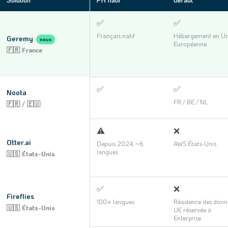
✅
✅
Français natif
Hébergement en Un
Geremy
nous
Européenne
🇫🇷 France
✅
✅
Noota
FR / BE / NL
🇫🇷 / 🇪🇺
⚠️
❌
Otter.ai
Depuis 2024, ~6
AWS États-Unis
langues
🇺🇸 États-Unis
✅
❌
Fireflies
100+ langues
Résidence des donn
🇺🇸 États-Unis
UE réservée à
Enterprise