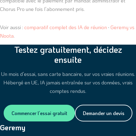
compatible avec le paiement par mandat administratif et
Chorus Pro une fois l’abonnement pris.
Voir aussi :
comparatif complet des IA de réunion
·
Geremy vs
Noota
.
Testez gratuitement, décidez
ensuite
Un mois d’essai, sans carte bancaire, sur vos vraies réunions.
Hébergé en UE, IA jamais entraînée sur vos données, vrais
comptes rendus.
Commencer l’essai gratuit
Demander un devis
Geremy