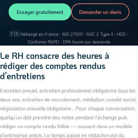
Essayer gratuitement
Demander un devis
🇫🇷 Hébergé en France · ISO 27001 · SOC 2 Type II · HDS ·
Conforme RGPD · DPA fourni sur demande
Le RH consacre des heures à
rédiger des comptes rendus
d’entretiens
Entretien annuel, entretien professionnel obligatoire tous les
deux ans, entretien de recrutement, médiation, comité social,
négociation annuelle obligatoire… Pour chaque conversation,
quelqu’un doit prendre des notes pendant l’échange puis
rédiger un compte rendu fidèle — souvent dans un modèle
d’entreprise précis. Le temps passé en rédaction est du