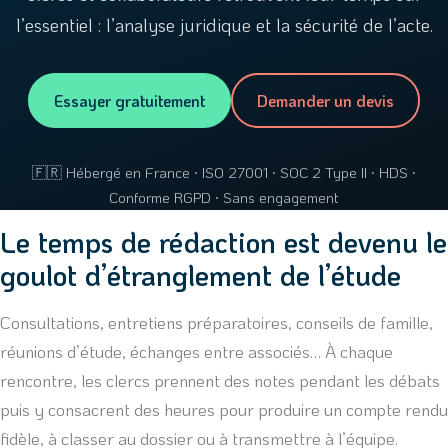
l’essentiel : l’analyse juridique et la sécurité de l’acte.
Essayer gratuitement
Demander un devis
🇫🇷 Hébergé en France · ISO 27001 · SOC 2 Type II · HDS ·
Conforme RGPD · Sans engagement
Le temps de rédaction est devenu le
goulot d’étranglement de l’étude
Consultations, entretiens préparatoires, conseils de famille,
réunions d’étude, échanges entre associés… À chaque
rencontre, les clercs prennent des notes pendant les débats
puis y consacrent des heures pour produire un compte rendu
fidèle, à classer au dossier ou à transmettre à l’équipe.