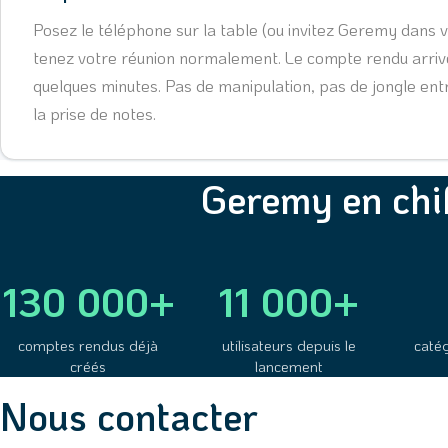
Posez le téléphone sur la table (ou invitez Geremy dans vo
tenez votre réunion normalement. Le compte rendu arriv
quelques minutes. Pas de manipulation, pas de jongle entr
la prise de notes.
Geremy en chi
130 000+
11 000+
comptes rendus déjà
utilisateurs depuis le
caté
créés
lancement
Nous contacter