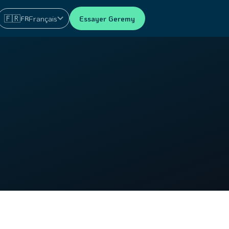
🇫🇷
Français
Essayer Geremy
FR