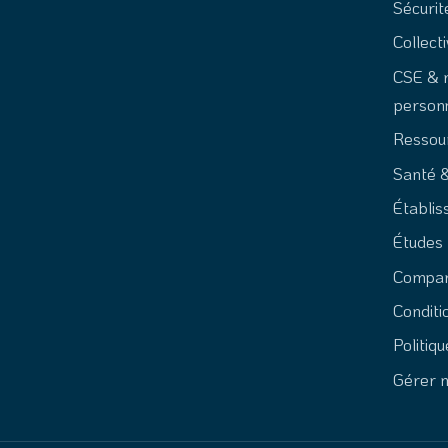
Sécuri
Collecti
CSE & 
person
Ressou
Santé &
Établis
Études 
Compara
Conditi
Politiqu
Gérer 