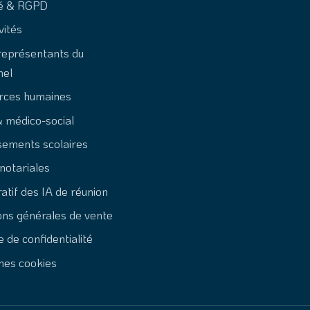
té & RGPD
vités
représentants du
nel
rces humaines
 médico-social
sements scolaires
notariales
tif des IA de réunion
ons générales de vente
e de confidentialité
mes cookies