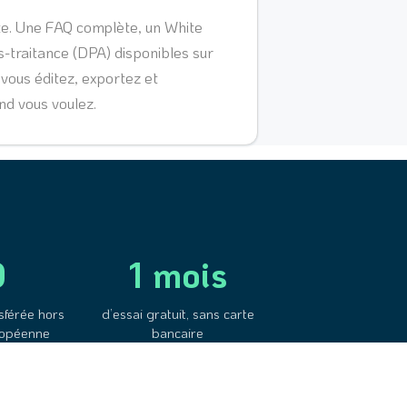
ate. Une FAQ complète, un White
s-traitance (DPA) disponibles sur
vous éditez, exportez et
d vous voulez.
0
1 mois
sférée hors
d’essai gratuit, sans carte
ropéenne
bancaire