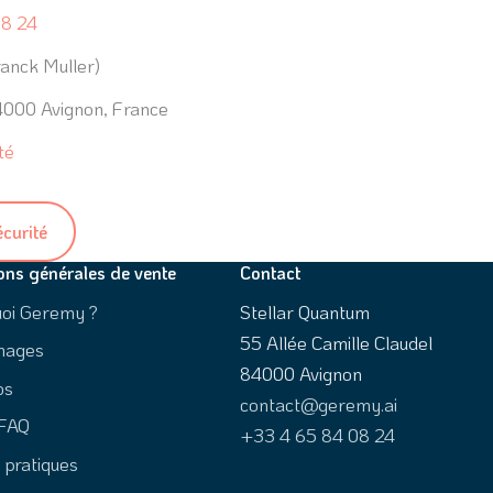
08 24
anck Muller)
4000 Avignon, France
té
écurité
ons générales de vente
Contact
uoi Geremy ?
Stellar Quantum
55 Allée Camille Claudel
nages
84000 Avignon
os
contact@geremy.ai
 FAQ
+33 4 65 84 08 24
 pratiques