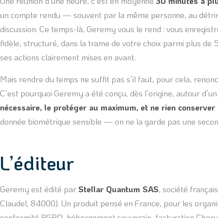
Une réunion d’une heure, c’est en moyenne
30 minutes à pl
un compte rendu — souvent par la même personne, au détrime
discussion. Ce temps-là, Geremy vous le rend : vous enregis
fidèle, structuré, dans la trame de votre choix parmi plus de
ses actions clairement mises en avant.
Mais rendre du temps ne suffit pas s’il faut, pour cela, renonce
C’est pourquoi Geremy a été conçu, dès l’origine, autour d’un 
nécessaire, le protéger au maximum, et ne rien conserver
donnée biométrique sensible — on ne la garde pas une secon
L’éditeur
Geremy est édité par
Stellar Quantum SAS
, société frança
Claudel, 84000). Un produit pensé en France, pour les organis
conformité RGPD, hébergement souverain, facturation Chorus