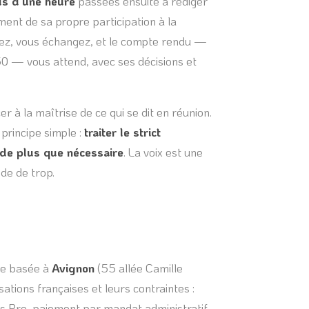
us d’une heure
passées ensuite à rédiger
nt de sa propre participation à la
trez, vous échangez, et le compte rendu —
 50 — vous attend, avec ses décisions et
r à la maîtrise de ce qui se dit en réunion.
principe simple :
traiter le strict
 de plus que nécessaire
. La voix est une
de de trop.
ise basée à
Avignon
(55 allée Camille
ations françaises et leurs contraintes :
 Pro, paiement par mandat administratif