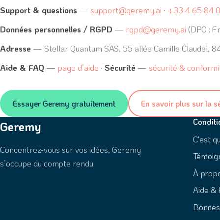
Support & questions
—
support@geremy.ai
·
+33 4 65 84 
Données personnelles / RGPD
—
rgpd@geremy.ai
(DPO : Fr
Adresse
— Stellar Quantum SAS, 55 allée Camille Claudel, 8
Aide & FAQ
—
page d’aide
·
Sécurité
—
sécurité & conformi
Essayer Geremy gratuitement
En savoir plus sur la s
Conditi
Geremy
C'est q
Concentrez-vous sur vos idées, Geremy
Témoig
s’occupe du compte rendu.
À prop
Aide &
Bonnes