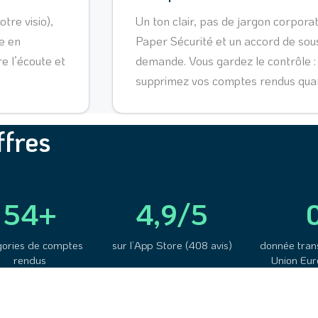
tre visio),
Un ton clair, pas de jargon corpor
e en
Paper Sécurité et un accord de sou
e l’écoute et
demande. Vous gardez le contrôle : 
supprimez vos comptes rendus quan
ffres
54+
4,9/5
gories de comptes
sur l’App Store (408 avis)
donnée tran
rendus
Union Eu