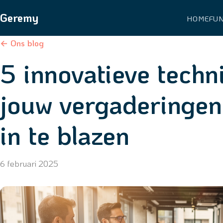
Geremy
HOME
FU
← Ons blog
5 innovatieve tech
jouw vergaderingen
in te blazen
6 februari 2025