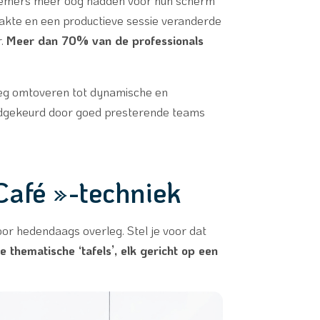
elnemers meer oog hadden voor hun scherm
akte en een productieve sessie veranderde
r.
Meer dan 70% van de professionals
erleg omtoveren tot dynamische en
oedgekeurd door goed presterende teams
Café »-techniek
or hedendaags overleg. Stel je voor dat
e thematische ‘tafels’, elk gericht op een