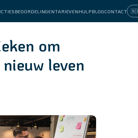
🇳
NCTIES
BEOORDELINGEN
TARIEVEN
HULP
BLOG
CONTACT
nieken om
 nieuw leven