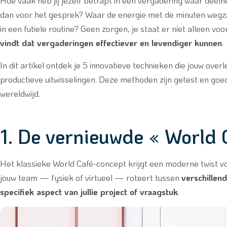
Hoe vaak heb jij jezelf betrapt in een vergadering waar de
dan voor het gesprek? Waar de energie met de minuten wegz
in een futiele routine? Geen zorgen, je staat er niet alleen voo
vindt dat vergaderingen effectiever en levendiger kunnen
.
In dit artikel ontdek je 5 innovatieve technieken die jouw ov
productieve uitwisselingen. Deze methoden zijn getest en g
wereldwijd.
1. De vernieuwde « World 
Het klassieke World Café-concept krijgt een moderne twist vo
jouw team — fysiek of virtueel — roteert tussen
verschillend
specifiek aspect van jullie project of vraagstuk
.