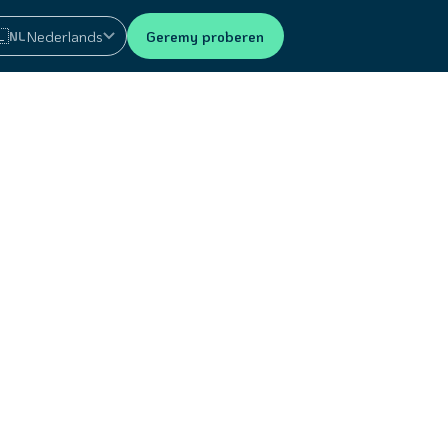
🇱
Nederlands
Geremy proberen
NL