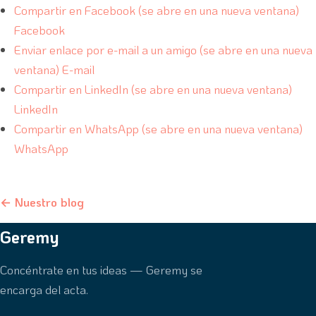
Compartir en Facebook (se abre en una nueva ventana)
Facebook
Enviar enlace por e-mail a un amigo (se abre en una nueva
ventana) E-mail
Compartir en LinkedIn (se abre en una nueva ventana)
LinkedIn
Compartir en WhatsApp (se abre en una nueva ventana)
WhatsApp
← Nuestro blog
Geremy
Concéntrate en tus ideas — Geremy se
encarga del acta.