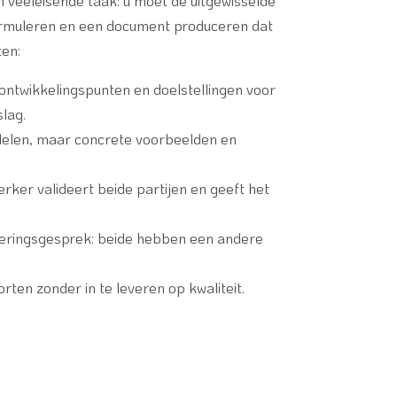
n veeleisende taak: u moet de uitgewisselde
 formuleren en een document produceren dat
ten:
 ontwikkelingspunten en doelstellingen voor
lag.
delen, maar concrete voorbeelden en
er valideert beide partijen en geeft het
ioneringsgesprek: beide hebben een andere
rten zonder in te leveren op kwaliteit.