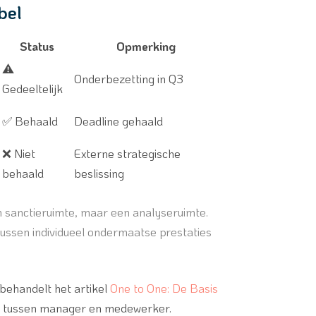
bel
Status
Opmerking
⚠️
Onderbezetting in Q3
Gedeeltelijk
✅ Behaald
Deadline gehaald
❌ Niet
Externe strategische
behaald
beslissing
en sanctieruimte, maar een analyseruimte.
tussen individueel ondermaatse prestaties
behandelt het artikel
One to One: De Basis
g tussen manager en medewerker.