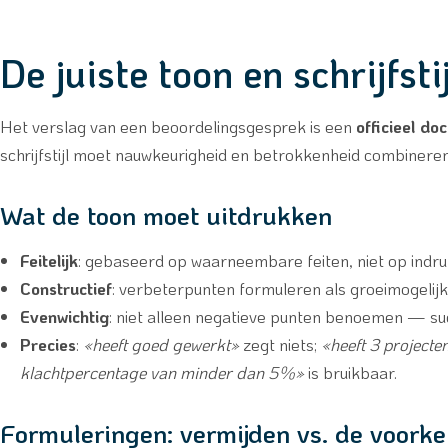
De juiste toon en schrijfstij
Het verslag van een beoordelingsgesprek is een
officieel do
schrijfstijl moet nauwkeurigheid en betrokkenheid combineren
Wat de toon moet uitdrukken
Feitelijk
: gebaseerd op waarneembare feiten, niet op indr
Constructief
: verbeterpunten formuleren als groeimogelijkh
Evenwichtig
: niet alleen negatieve punten benoemen — su
Precies
:
«heeft goed gewerkt»
zegt niets;
«heeft 3 projecte
klachtpercentage van minder dan 5%»
is bruikbaar.
Formuleringen: vermijden vs. de voork