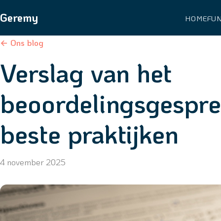
Geremy
HOME
FU
← Ons blog
Verslag van het
beoordelingsgespre
beste praktijken
4 november 2025