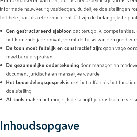
Het formaliseren van een jaarlijks beoordelingsgesprek is ee
informatie nauwkeurig vastleggen, duidelijke doelstellingen
het hele jaar als referentie dient. Dit zijn de belangrijkste pun
Een gestructureerd sjabloon
dat terugblik, competenties,
het komende jaar omvat, vormt de basis van een goed vers
De toon moet feitelijk en constructief zijn
: geen vage oor
meetbare afspraken.
De gezamenlijke ondertekening
door manager en medewerk
document juridische en menselijke waarde.
Het beoordelingsgesprek
is niet hetzelfde als het funct
doelstelling.
AI-tools
maken het mogelijk de schrijftijd drastisch te verko
Inhoudsopgave