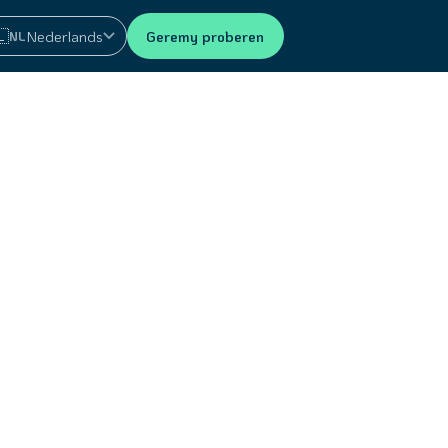
🇱
Nederlands
Geremy proberen
NL