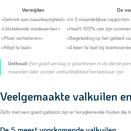
Vermijden
De vo
«Gebrek aan nauwkeurigheid»
«In 3 maandelijkse rapporten 
«Uitstekende medewerker»
«Heeft 105% van zijn commerci
«Moet verbeteren»
«Begeleiding op het gebied v
«Altijd te laat»
«4 keer te laat bij teamoverl
Onthoud:
Een goed verslag is geschreven in de derde pers
maanden later zonder onduidelijkheid herleesbaar zijn.
Veelgemaakte valkuilen en
Zelfs met een goed sjabloon zijn er terugkerende fouten die 
De 5 meest voorkomende valkuilen