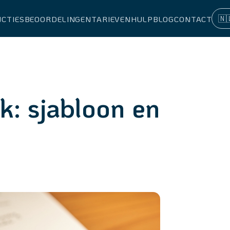
🇳
NCTIES
BEOORDELINGEN
TARIEVEN
HULP
BLOG
CONTACT
k: sjabloon en