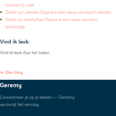
venster) E-mail
Delen op LinkedIn (Opent in een nieuw venster) LinkedIn
Delen op WhatsApp (Opent in een nieuw venster)
WhatsApp
Vind ik leuk:
Vind-ik-leuk Aan het laden…
← Ons blog
Geremy
Concentreer je op je ideeën — Geremy
verzorgt het verslag.