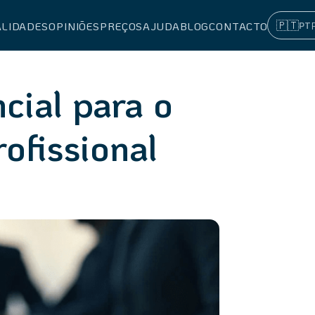
🇵🇹
PT
ALIDADES
OPINIÕES
PREÇOS
AJUDA
BLOG
CONTACTO
cial para o
ofissional