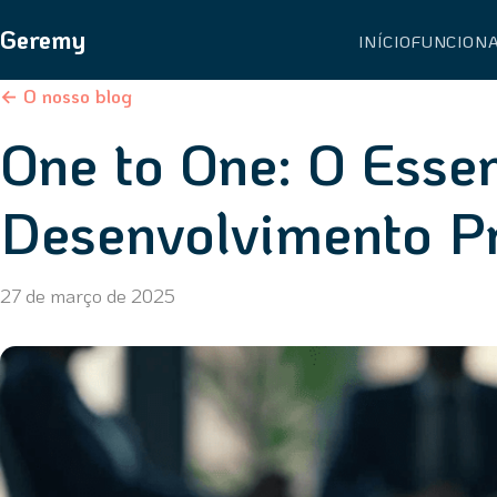
Geremy
INÍCIO
FUNCION
← O nosso blog
One to One: O Essen
Desenvolvimento Pr
27 de março de 2025