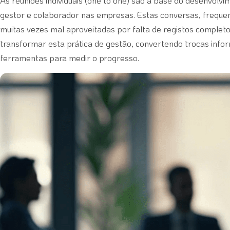
As reuniões individuais (one to one) são a base do desenvolvi
gestor e colaborador nas empresas. Estas conversas, frequen
muitas vezes mal aproveitadas por falta de registos compl
transformar esta prática de gestão, convertendo trocas inf
ferramentas para medir o progresso.