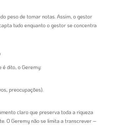
r do peso de tomar notas. Assim, o gestor
a capta tudo enquanto o gestor se concentra
o
 é dito, o Geremy:
ivos, preocupações).
mento claro que preserva toda a riqueza
te. O Geremy não se limita a transcrever –