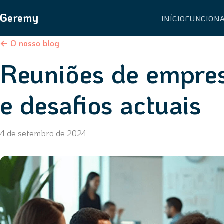
Geremy
INÍCIO
FUNCION
← O nosso blog
Reuniões de empres
e desafios actuais
4 de setembro de 2024