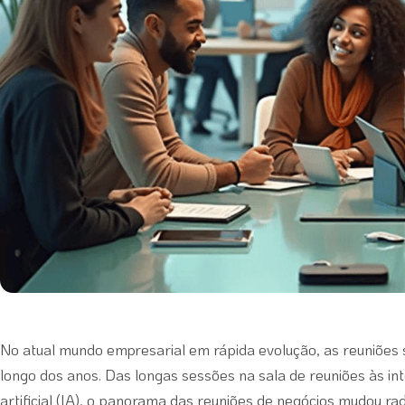
No atual mundo empresarial em rápida evolução, as reuniões
longo dos anos. Das longas sessões na sala de reuniões às inte
artificial (IA), o panorama das reuniões de negócios mudou r