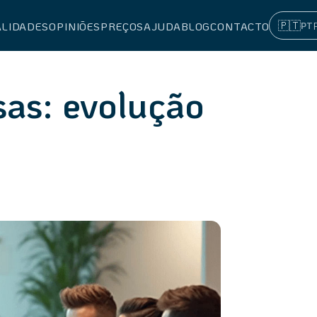
🇵🇹
PT
ALIDADES
OPINIÕES
PREÇOS
AJUDA
BLOG
CONTACTO
as: evolução