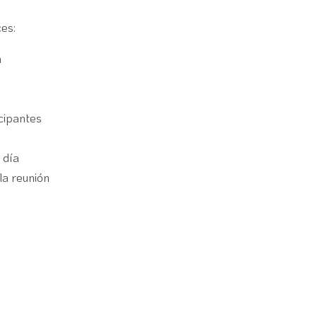
es:
n
cipantes
 día
la reunión