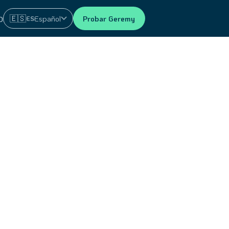
🇪🇸
Español
Probar Geremy
ES
O