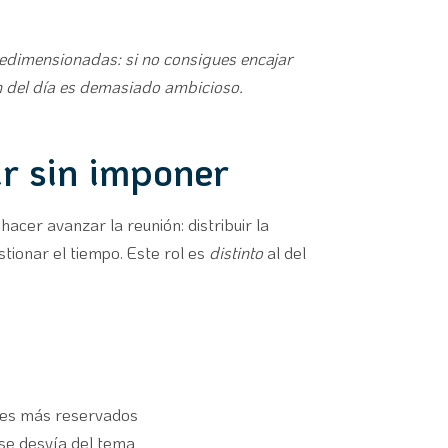
redimensionadas: si no consigues encajar
en del día es demasiado ambicioso.
gir sin imponer
acer avanzar la reunión: distribuir la
stionar el tiempo. Este rol es
distinto
al del
files más reservados
 se desvía del tema