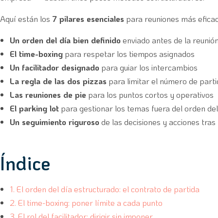
Aquí están los
7 pilares esenciales
para reuniones más eficac
Un orden del día bien definido
enviado antes de la reunió
El time-boxing
para respetar los tiempos asignados
Un facilitador designado
para guiar los intercambios
La regla de las dos pizzas
para limitar el número de parti
Las reuniones de pie
para los puntos cortos y operativos
El parking lot
para gestionar los temas fuera del orden del
Un seguimiento riguroso
de las decisiones y acciones tras 
Índice
1. El orden del día estructurado: el contrato de partida
2. El time-boxing: poner límite a cada punto
3. El rol del facilitador: dirigir sin imponer