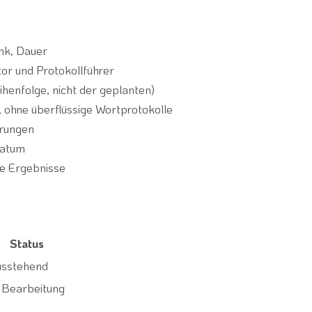
ink, Dauer
or und Protokollführer
ihenfolge, nicht der geplanten)
 ohne überflüssige Wortprotokolle
erungen
datum
te Ergebnisse
Status
usstehend
 Bearbeitung