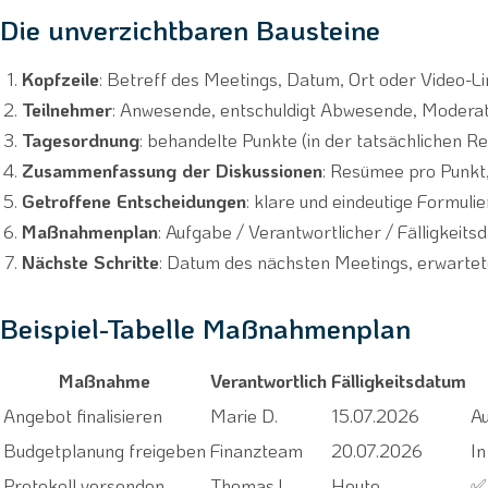
Die unverzichtbaren Bausteine
Kopfzeile
: Betreff des Meetings, Datum, Ort oder Video-L
Teilnehmer
: Anwesende, entschuldigt Abwesende, Moderat
Tagesordnung
: behandelte Punkte (in der tatsächlichen Re
Zusammenfassung der Diskussionen
: Resümee pro Punkt,
Getroffene Entscheidungen
: klare und eindeutige Formuli
Maßnahmenplan
: Aufgabe / Verantwortlicher / Fälligkeits
Nächste Schritte
: Datum des nächsten Meetings, erwarte
Beispiel-Tabelle Maßnahmenplan
Maßnahme
Verantwortlich
Fälligkeitsdatum
Angebot finalisieren
Marie D.
15.07.2026
A
Budgetplanung freigeben
Finanzteam
20.07.2026
In
Protokoll versenden
Thomas L.
Heute
✅