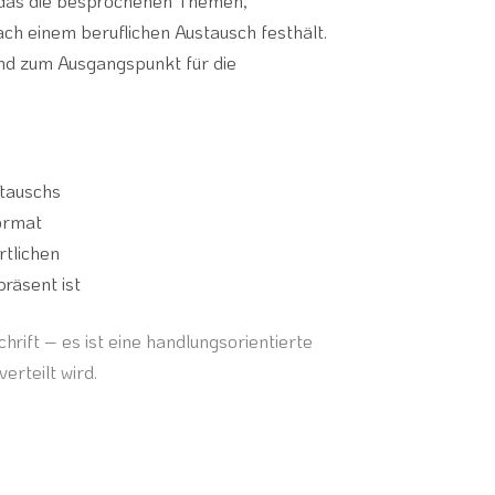
 das die besprochenen Themen,
h einem beruflichen Austausch festhält.
und zum Ausgangspunkt für die
tauschs
Format
tlichen
räsent ist
hrift – es ist eine handlungsorientierte
rteilt wird.