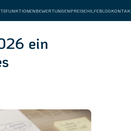
ITE
FUNKTIONEN
BEWERTUNGEN
PREISE
HILFE
BLOG
KONTAK
026 ein
es