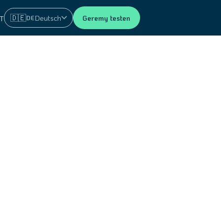
🇩🇪
Deutsch
Geremy testen
DE
T