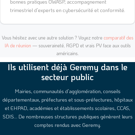
bonnes pratiques OWASP, accompagnement
trimestriel d’experts en cybersécurité et conformité.
Vous hésitez avec une autre solution ? Voyez notre
comparatif des
IA de réunion
— souveraineté, RGPD et vrais PV face aux outils
américains.
Ils utilisent déjà Geremy dans le
secteur public
Mairies, communautés d’agglomération, conseils
départementaux, préfectures et sous-préfectures, hôpitaux
et EHPAD, académies et établissements scolaires, CCAS,
SDIS… De nombreuses structures publiques génèrent leurs
comptes rendus avec Geremy.