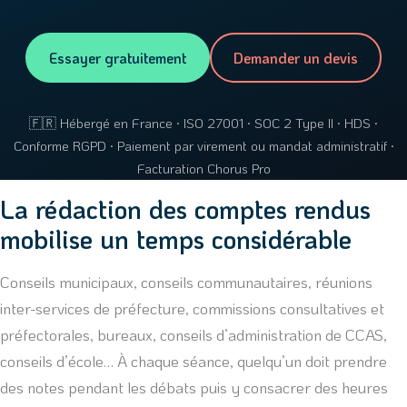
Essayer gratuitement
Demander un devis
🇫🇷 Hébergé en France · ISO 27001 · SOC 2 Type II · HDS ·
Conforme RGPD · Paiement par virement ou mandat administratif ·
Facturation Chorus Pro
La rédaction des comptes rendus
mobilise un temps considérable
Conseils municipaux, conseils communautaires, réunions
inter-services de préfecture, commissions consultatives et
préfectorales, bureaux, conseils d’administration de CCAS,
conseils d’école… À chaque séance, quelqu’un doit prendre
des notes pendant les débats puis y consacrer des heures